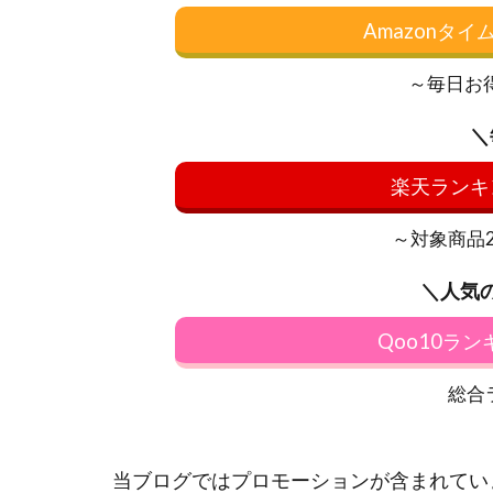
Amazonタ
～毎日お
＼
楽天ランキ
～対象商品20
＼人気
Qoo10ラ
総合
当ブログではプロモーションが含まれてい