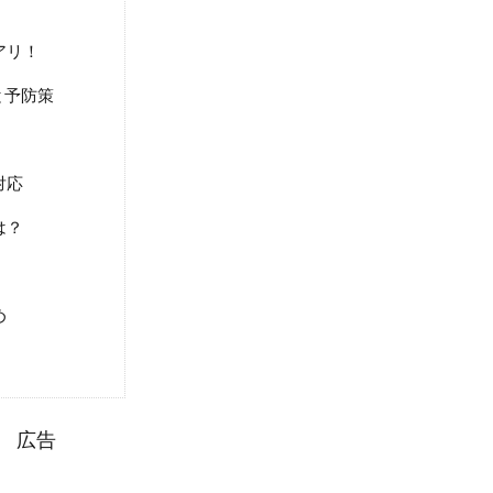
アリ！
と予防策
対応
は？
め
広告