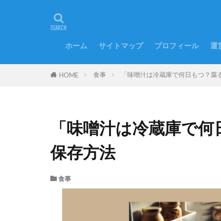
ホーム
サイトマップ
プロフィール
運
食事
「味噌汁は冷蔵庫で何日もつ？腐
HOME
「味噌汁は冷蔵庫で何
保存方法
食事