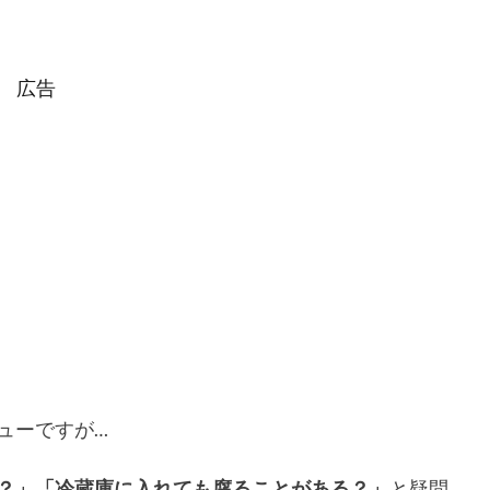
広告
ューですが…
？」「冷蔵庫に入れても腐ることがある？」
と疑問