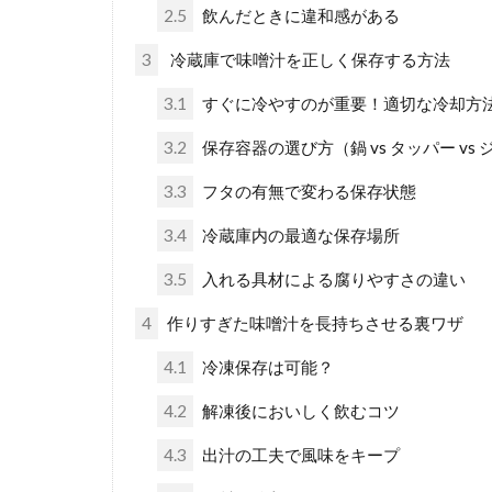
2.5
飲んだときに違和感がある
3
冷蔵庫で味噌汁を正しく保存する方法
3.1
すぐに冷やすのが重要！適切な冷却方
3.2
保存容器の選び方（鍋 vs タッパー vs
3.3
フタの有無で変わる保存状態
3.4
冷蔵庫内の最適な保存場所
3.5
入れる具材による腐りやすさの違い
4
作りすぎた味噌汁を長持ちさせる裏ワザ
4.1
冷凍保存は可能？
4.2
解凍後においしく飲むコツ
4.3
出汁の工夫で風味をキープ