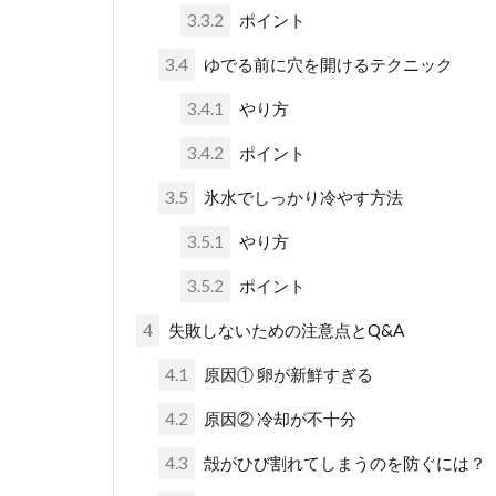
3.3.2
ポイント
3.4
ゆでる前に穴を開けるテクニック
3.4.1
やり方
3.4.2
ポイント
3.5
氷水でしっかり冷やす方法
3.5.1
やり方
3.5.2
ポイント
4
失敗しないための注意点とQ&A
4.1
原因① 卵が新鮮すぎる
4.2
原因② 冷却が不十分
4.3
殻がひび割れてしまうのを防ぐには？