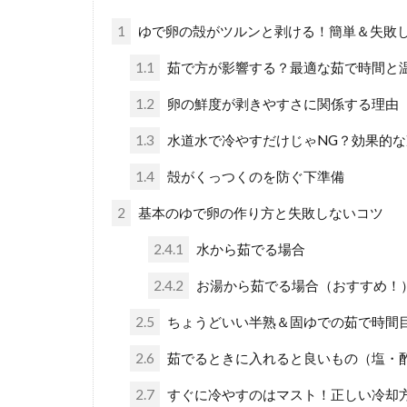
1
ゆで卵の殻がツルンと剥ける！簡単＆失敗し
1.1
茹で方が影響する？最適な茹で時間と
1.2
卵の鮮度が剥きやすさに関係する理由
1.3
水道水で冷やすだけじゃNG？効果的な
1.4
殻がくっつくのを防ぐ下準備
2
基本のゆで卵の作り方と失敗しないコツ
2.4.1
水から茹でる場合
2.4.2
お湯から茹でる場合（おすすめ！
2.5
ちょうどいい半熟＆固ゆでの茹で時間
2.6
茹でるときに入れると良いもの（塩・
2.7
すぐに冷やすのはマスト！正しい冷却