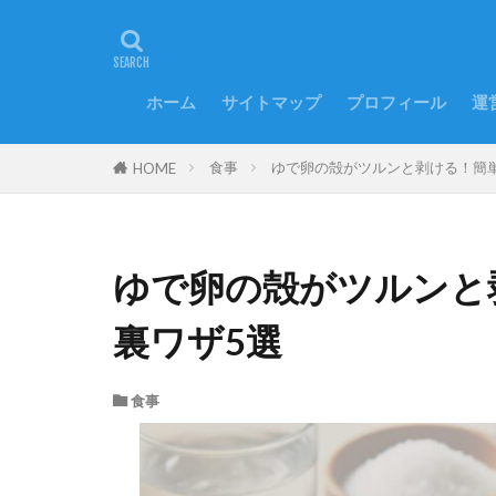
ホーム
サイトマップ
プロフィール
運
食事
ゆで卵の殻がツルンと剥ける！簡
HOME
ゆで卵の殻がツルンと
裏ワザ5選
食事