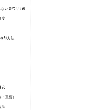
ない裏ワザ5選
温度
冷却方法
）
目安
酢・重曹）
方法