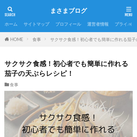
まさまブログ
ホーム
サイトマップ
プロフィール
運営者情報
プライバシ
HOME
食事
サクサク食感！初心者でも簡単に作れる茄子
サクサク食感！初心者でも簡単に作れる
茄子の天ぷらレシピ！
食事