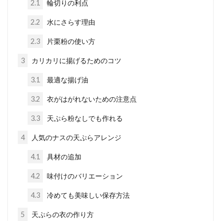
2.1
輪切りの利点
2.2
水にさらす理由
2.3
片栗粉の使い方
3
カリカリに揚げるためのコツ
3.1
最適な揚げ油
3.2
衣がはがれないための注意点
3.3
天ぷら粉なしでも作れる
4
人気のナスの天ぷらアレンジ
4.1
具材の追加
4.2
味付けのバリエーション
4.3
冷めても美味しい保存方法
5
天ぷらの衣の作り方