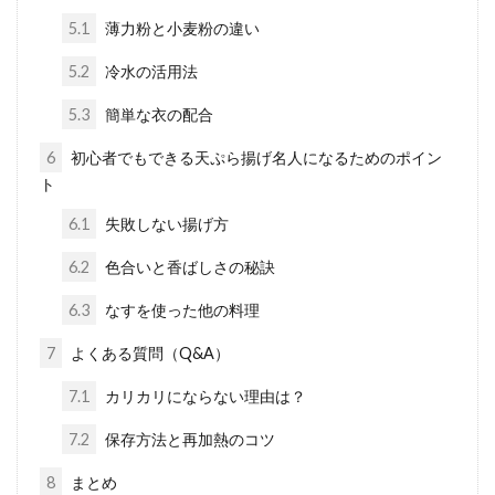
5.1
薄力粉と小麦粉の違い
5.2
冷水の活用法
5.3
簡単な衣の配合
6
初心者でもできる天ぷら揚げ名人になるためのポイン
ト
6.1
失敗しない揚げ方
6.2
色合いと香ばしさの秘訣
6.3
なすを使った他の料理
7
よくある質問（Q&A）
7.1
カリカリにならない理由は？
7.2
保存方法と再加熱のコツ
8
まとめ