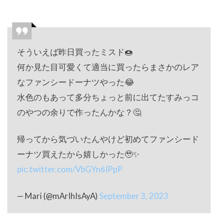
そういえば昨日買ったミスド🍩
何か見た目可愛くて適当に買ったらまさかのレア
なファンシードーナツやった😂
水色のもあって多分ちょっと前に出てたすみっコ
のやつの余りで作ったんかな？🤔
帰ってから気づいたんやけど初めてファンシード
ーナツ買えたから嬉しかった🥹✨
pic.twitter.com/VbGYn6IPpP
— Mari (@mArIhIsAyA)
September 3, 2023