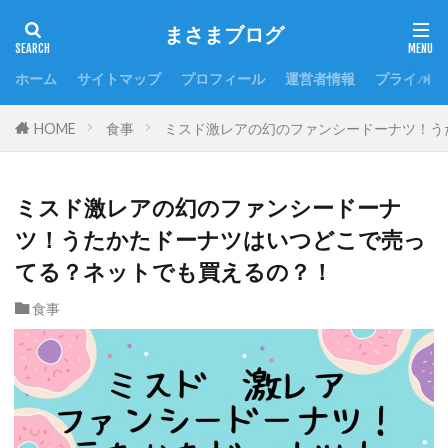
まさまブログ
ホーム
サイトマップ
プロフィール
運営者情報
プライバシ
HOME
食事
ミスド激レアの幻のファンシードーナツ！う
ミスド激レアの幻のファンシードーナ
ツ！うたかたドーナツはいつどこで売っ
てる？ネットでも買えるの？！
食事