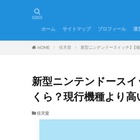
ホーム
サイトマップ
プロフィール
運
任天堂
新型ニンテンドースイッチ2【
HOME
新型ニンテンドースイ
くら？現行機種より高
任天堂