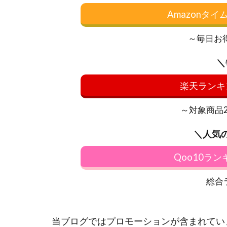
Amazonタ
～毎日お
＼
楽天ランキ
～対象商品20
＼人気
Qoo10ラ
総合
当ブログではプロモーションが含まれてい