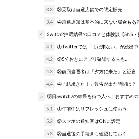
3.3
③受取は当選店舗での限定販売
3.4
④落選通知は基本的に来ない場合もあ
4
Switch2抽選結果の口コミと体験談【SNS
4.1
①Twitterでは「まだ来ない」が続出中
4.2
②5分おきにアプリ確認する人も…
4.3
③前回当選者は「夕方に来た」と証言
4.4
④「結果きた！」報告が出た時間は？
5
明日Switch2の結果を待つ人へ｜おすすめ
5.1
①午前中はリフレッシュに使おう
5.2
②スマホの通知音はONに設定
5.3
③当選後の手続きも確認しておく