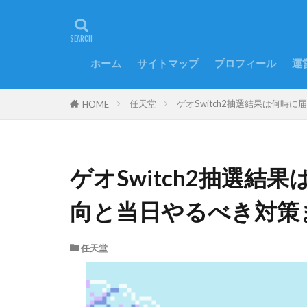
ホーム
サイトマップ
プロフィール
運
任天堂
ゲオSwitch2抽選結果は何
HOME
ゲオSwitch2抽選
向と当日やるべき対策
任天堂