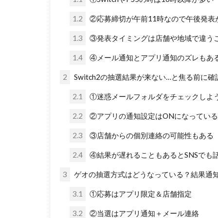
1.2
②応募締切が午前11時なので午後発表
1.3
③発表タイミングは店舗や地域で違う
1.4
④メール通知とアプリ通知のズレもあ
2
Switch2の抽選結果が来ない…と焦る前に
2.1
①迷惑メールフォルダをチェックしよ
2.2
②アプリの通知設定はONになってい
2.3
③店舗からの個別連絡の可能性もある
2.4
④結果が遅れることもあるとSNSでも
3
ゲオの抽選方式はどうなっている？結果通
3.1
①応募はアプリ限定＆店舗指定
3.2
②当選はアプリ通知＋メール連絡