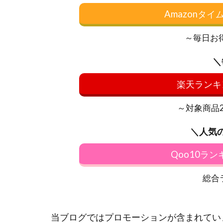
Amazonタ
～毎日お
＼
楽天ランキ
～対象商品20
＼人気
Qoo10ラ
総合
当ブログではプロモーションが含まれてい