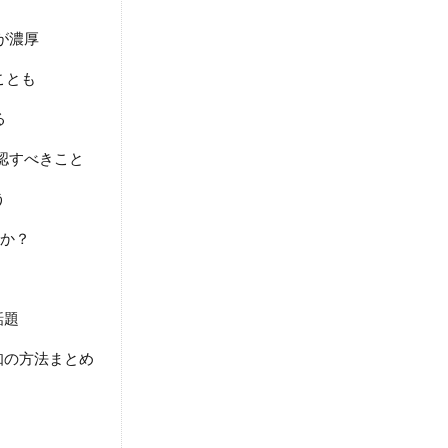
が濃厚
ことも
る
確認すべきこと
う
るか？
話題
知の方法まとめ