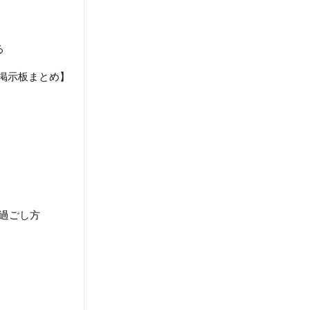
る
・掲示板まとめ】
の過ごし方