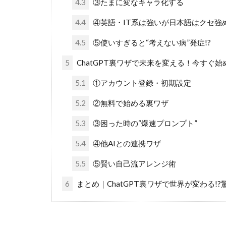
4.3
③たまに変なキャラ化する
4.4
④英語・IT系は強いが日本語はクセ強
4.5
⑤使いすぎると“考えない病”発症!?
5
ChatGPT裏ワザで未来を変える！今すぐ
5.1
①アカウント登録・初期設定
5.2
②無料で始める裏ワザ
5.3
③困った時の“爆速プロンプト”
5.4
④他AIとの連携ワザ
5.5
⑤賢い自己流アレンジ術
6
まとめ｜ChatGPT裏ワザで世界が変わる!