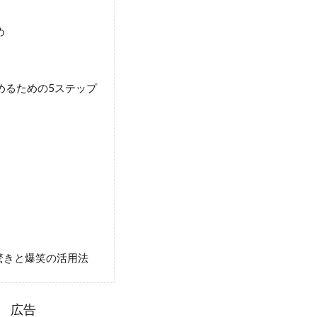
め
始めるための5ステップ
?驚きと爆笑の活用法
広告