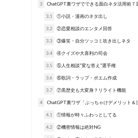
3
ChatGPT裏ワザでできる面白ネタ活用術７
3.1
①小説・漫画のネタ出し
3.2
②恋愛相談のエンタメ回答
3.3
③爆笑・自分ツッコミ吹き出しネタ
3.4
④クイズや大喜利の司会
3.5
⑤人生相談“変な答え”選手権
3.6
⑥歌詞・ラップ・ポエム作成
3.7
⑦黒歴史も大変身？リライト機能
4
ChatGPT裏ワザ「ぶっちゃけデメリット＆
4.1
①情報が時々ふわっとしてる
4.2
②機密情報は絶対NG