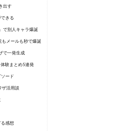
き出す
ができる
定」で別人キャラ爆誕
説もメールも秒で爆誕
ワザで一発生成
き体験まとめ5連発
ピソード
ワザ活用談
ミ
ぎる感想