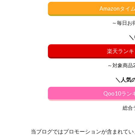
Amazonタ
～毎日お
＼
楽天ランキ
～対象商品20
＼人気
Qoo10ラ
総合
当ブログではプロモーションが含まれてい