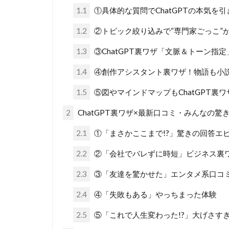
1.1
①具体的な質問でChatGPTの本気を引
1.2
②トピック絞り込みで“専門家ごっこ”
1.3
③ChatGPT裏ワザ「文脈＆トーン指
1.4
④創作アシスタント裏ワザ！物語も小
1.5
⑤図やマインドマップもChatGPT裏
2
ChatGPT裏ワザ×最新口コミ・みんなの驚
2.1
①「まさかここまで!?」驚きの回答エ
2.2
②「会社でバレずに時短」ビジネス裏
2.3
③「友達を驚かせた」エンタメ系口コ
2.4
④「失敗もある」やっちまった体験
2.5
⑤「これで人生変わった!?」大げさす