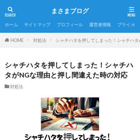
まさまブログ
ホーム
サイトマップ
プロフィール
運営者情報
プライバシ
HOME
対処法
シャチハタを押してしまった！シャチハタ
シャチハタを押してしまった！シャチハ
タがNGな理由と押し間違えた時の対応
対処法