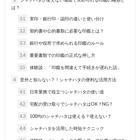
は？
3.1
実印・銀行印・認印の違いと使い分け
3.2
契約書や公的書類に必要な印鑑とは？
3.3
銀行や役所で求められる印鑑のルール
3.4
重要書類での印鑑の正式な押し方
3.5
体験談：「印鑑を間違えて手続きが遅れた話」
4
意外と知らない？！シャチハタの便利な活用方法
4.1
日常業務で役立つシャチハタの使い道
4.2
宅配の受け取りでシャチハタはOK？NG？
4.3
100均のシャチハタは使える？使えない？
4.4
シャチハタを活用した時短テクニック