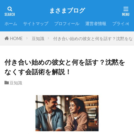
まさまブログ
ホーム
サイトマップ
プロフィール
運営者情報
プライバシ
HOME
豆知識
付き合い始めの彼女と何を話す？沈黙をな
付き合い始めの彼女と何を話す？沈黙を
なくす会話術を解説！
豆知識