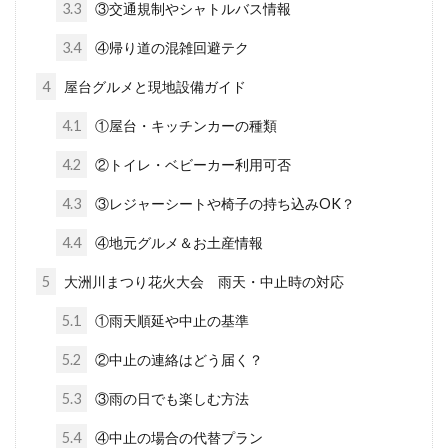
3.3
③交通規制やシャトルバス情報
3.4
④帰り道の混雑回避テク
4
屋台グルメと現地設備ガイド
4.1
①屋台・キッチンカーの種類
4.2
②トイレ・ベビーカー利用可否
4.3
③レジャーシートや椅子の持ち込みOK？
4.4
④地元グルメ＆お土産情報
5
大洲川まつり花火大会 雨天・中止時の対応
5.1
①雨天順延や中止の基準
5.2
②中止の連絡はどう届く？
5.3
③雨の日でも楽しむ方法
5.4
④中止の場合の代替プラン