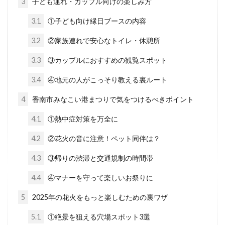
3
子ども連れ・カップル向けの楽しみ方
3.1
①子ども向け縁日ブースの内容
3.2
②家族連れで安心なトイレ・休憩所
3.3
③カップルにおすすめの観覧スポット
3.4
④地元の人がこっそり教える裏ルート
4
香南市みなこい港まつりで気をつけるべきポイント
4.1
①熱中症対策を万全に
4.2
②花火の音に注意！ペット同伴は？
4.3
③帰りの渋滞と交通規制の時間帯
4.4
④マナーを守って楽しいお祭りに
5
2025年の花火をもっと楽しむための裏ワザ
5.1
①絶景を狙える穴場スポット3選