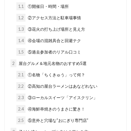
1.1
①開催日・時間・場所
1.2
②アクセス方法と駐車場事情
1.3
③花火の打ち上げ場所と見え方
1.4
④会場の混雑具合と回避テク
1.5
⑤過去参加者のリアル口コミ
2
屋台グルメ＆地元名物のおすすめ5選
2.1
①名物「ちくきゅう」って何？
2.2
②高知の屋台ラーメンはあなどれない
2.3
③ローカルスイーツ「アイスクリン」
2.4
④海鮮串焼きのうまさに驚き！
2.5
⑤意外と穴場な“おにぎり専門店”