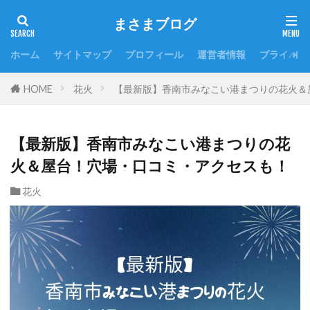
まさまブログ
ホーム
サイトマップ
プロフィール
運営者情報
プライバシ
HOME
花火
【最新版】香南市みなこい港まつりの花火＆
【最新版】香南市みなこい港まつりの花
火＆屋台！穴場・口コミ・アクセスも！
花火