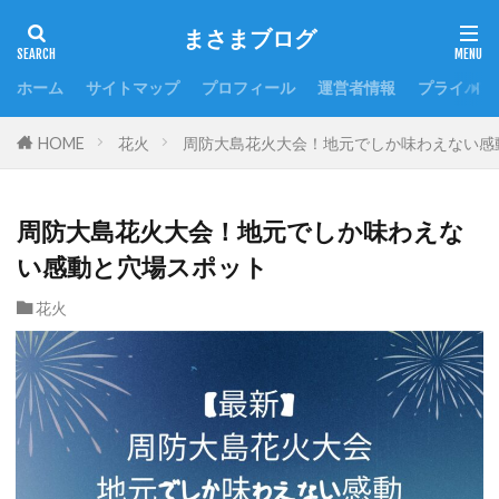
まさまブログ
ホーム
サイトマップ
プロフィール
運営者情報
プライバシ
HOME
花火
周防大島花火大会！地元でしか味わえない感
周防大島花火大会！地元でしか味わえな
い感動と穴場スポット
花火