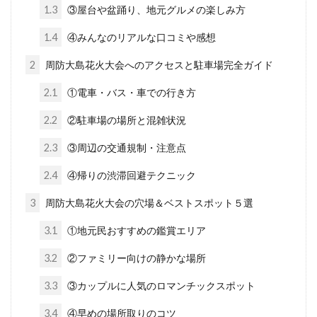
1.3
③屋台や盆踊り、地元グルメの楽しみ方
1.4
④みんなのリアルな口コミや感想
2
周防大島花火大会へのアクセスと駐車場完全ガイド
2.1
①電車・バス・車での行き方
2.2
②駐車場の場所と混雑状況
2.3
③周辺の交通規制・注意点
2.4
④帰りの渋滞回避テクニック
3
周防大島花火大会の穴場＆ベストスポット５選
3.1
①地元民おすすめの鑑賞エリア
3.2
②ファミリー向けの静かな場所
3.3
③カップルに人気のロマンチックスポット
3.4
④早めの場所取りのコツ