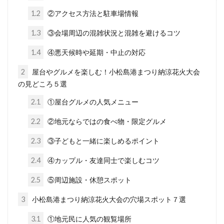
1.2
②アクセス方法と駐車場情報
1.3
③会場周辺の混雑状況と混雑を避けるコツ
1.4
④悪天候時や延期・中止の対応
2
屋台やグルメを楽しむ！小松島港まつり納涼花火大会
の見どころ５選
2.1
①屋台グルメの人気メニュー
2.2
②地元ならではの食べ物・限定グルメ
2.3
③子どもと一緒に楽しめるポイント
2.4
④カップル・友達同士で楽しむコツ
2.5
⑤周辺施設・休憩スポット
3
小松島港まつり納涼花火大会の穴場スポット７選
3.1
①地元民に人気の観覧場所