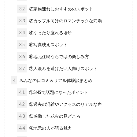
3.2
②家族連れにおすすめのスポット
3.3
③カップル向けのロマンチックな穴場
3.4
④ゆったり座れる場所
3.5
⑤写真映えスポット
3.6
⑥地元住民ならではの楽しみ方
3.7
⑦人混みを避けたい人向けスポット
4
みんなの口コミ＆リアル体験談まとめ
4.1
①SNSで話題になったポイント
4.2
②過去の混雑やアクセスのリアルな声
4.3
③感動した花火の見どころ
4.4
④地元の人が語る魅力