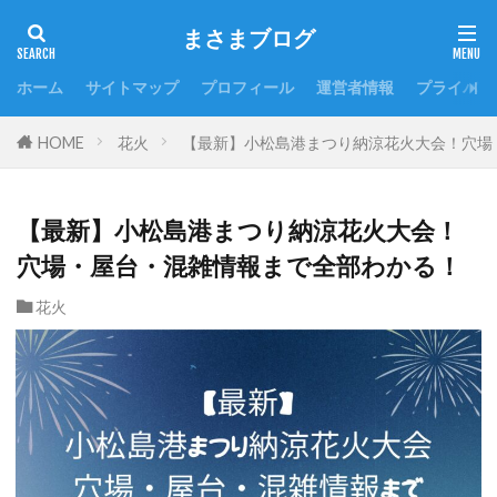
まさまブログ
ホーム
サイトマップ
プロフィール
運営者情報
プライバシ
HOME
花火
【最新】小松島港まつり納涼花火大会！穴場
【最新】小松島港まつり納涼花火大会！
穴場・屋台・混雑情報まで全部わかる！
花火