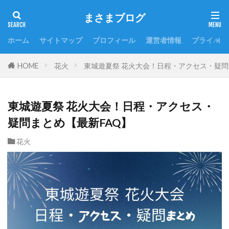
まさまブログ
ホーム
サイトマップ
プロフィール
運営者情報
プライバシ
HOME
花火
東城遊夏祭 花火大会！日程・アクセス・疑問
東城遊夏祭 花火大会！日程・アクセス・
疑問まとめ【最新FAQ】
花火