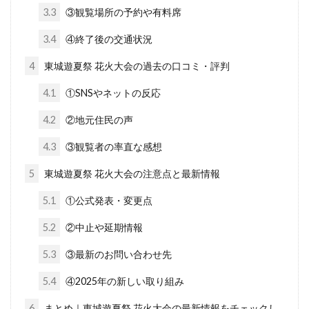
3.3
③観覧場所の予約や有料席
3.4
④終了後の交通状況
4
東城遊夏祭 花火大会の過去の口コミ・評判
4.1
①SNSやネットの反応
4.2
②地元住民の声
4.3
③観覧者の率直な感想
5
東城遊夏祭 花火大会の注意点と最新情報
5.1
①公式発表・変更点
5.2
②中止や延期情報
5.3
③最新のお問い合わせ先
5.4
④2025年の新しい取り組み
6
まとめ｜東城遊夏祭 花火大会の最新情報をチェックし