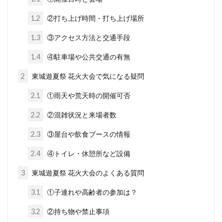
1.2
②打ち上げ時間・打ち上げ場所
1.3
③アクセス方法と交通手段
1.4
④駐車場や公共交通の有無
2
東城遊夏祭 花火大会で気になる疑問
2.1
①雨天や荒天時の開催可否
2.2
②混雑状況と来場者数
2.3
③屋台や飲食ブースの情報
2.4
④トイレ・休憩所など設備
3
東城遊夏祭 花火大会のよくある質問
3.1
①子連れや高齢者の参加は？
3.2
②持ち物や禁止事項