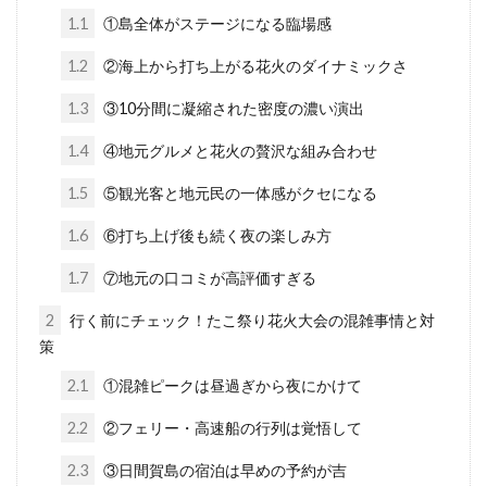
1.1
①島全体がステージになる臨場感
1.2
②海上から打ち上がる花火のダイナミックさ
1.3
③10分間に凝縮された密度の濃い演出
1.4
④地元グルメと花火の贅沢な組み合わせ
1.5
⑤観光客と地元民の一体感がクセになる
1.6
⑥打ち上げ後も続く夜の楽しみ方
1.7
⑦地元の口コミが高評価すぎる
2
行く前にチェック！たこ祭り花火大会の混雑事情と対
策
2.1
①混雑ピークは昼過ぎから夜にかけて
2.2
②フェリー・高速船の行列は覚悟して
2.3
③日間賀島の宿泊は早めの予約が吉