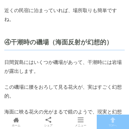
近くの民宿に泊まっていれば、場所取りも簡単です
ね。
④干潮時の磯場（海面反射が幻想的）
日間賀島にはいくつか磯場があって、干潮時には岩場
が露出します。
この磯場に腰をおろして見る花火が、実はすごく幻想
的。
海面に映る花火の光がまるで鏡のようで、現実と幻想
のあいだを彷徨うような美しさ。
ホーム
シェア
メニュー
TOPへ