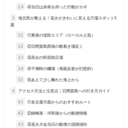
2.4
④当日は余裕を持った行動がカギ
3
地元民が教える！花火がきれいに見える穴場スポット5
選
3.1
①東港の堤防エリア（ローカル人気）
3.2
②日間賀島西港の船着き場近く
3.3
③高台の民宿前広場
3.4
④干潮時の磯場（海面反射が幻想的）
3.5
⑤あえて少し離れた海上から
4
アクセス方法と注意点｜日間賀島への行き方ガイド
4.1
①名古屋方面からのおすすめルート
4.2
②師崎港・河和港からの船便情報
4.3
③花火大会当日の船便の混雑傾向