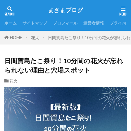
まさまブログ
ホーム
サイトマップ
プロフィール
運営者情報
プライバシ
HOME
花火
日間賀島たこ祭り！10分間の花火が忘れら
日間賀島たこ祭り！10分間の花火が忘れ
られない理由と穴場スポット
花火