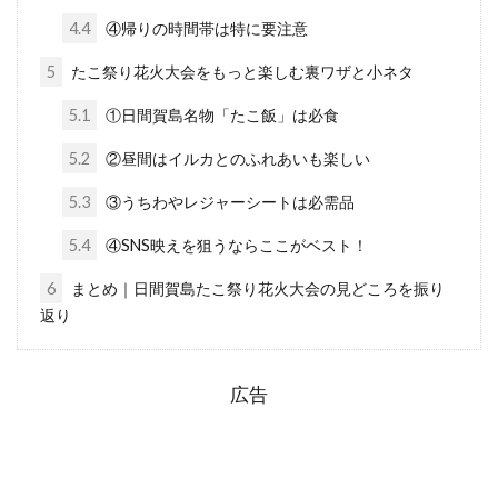
4.4
④帰りの時間帯は特に要注意
5
たこ祭り花火大会をもっと楽しむ裏ワザと小ネタ
5.1
①日間賀島名物「たこ飯」は必食
5.2
②昼間はイルカとのふれあいも楽しい
5.3
③うちわやレジャーシートは必需品
5.4
④SNS映えを狙うならここがベスト！
6
まとめ｜日間賀島たこ祭り花火大会の見どころを振り
返り
広告