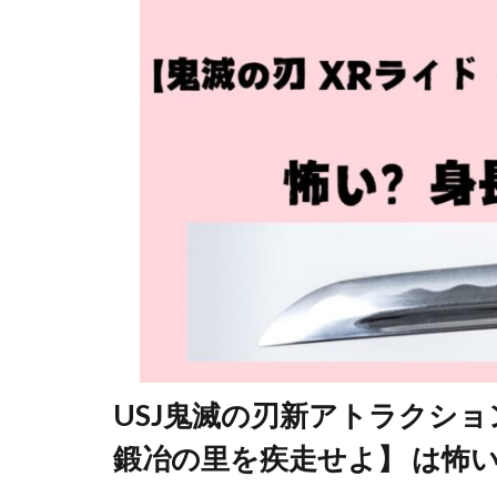
USJ鬼滅の刃新アトラクション
鍛冶の里を疾走せよ】 は怖