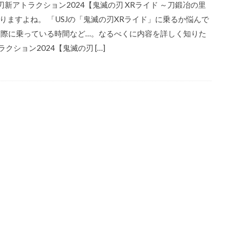
新アトラクション2024【鬼滅の刃 XRライド ～刀鍛冶の里
ますよね。 「USJの「鬼滅の刃XRライド」に乗るか悩んで
実際に乗っている時間など…。なるべくに内容を詳しく知りた
クション2024【鬼滅の刃 […]