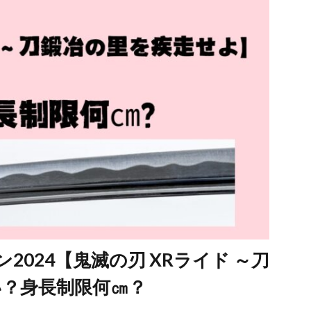
2024【鬼滅の刃 XRライド ～刀
い？身長制限何㎝？