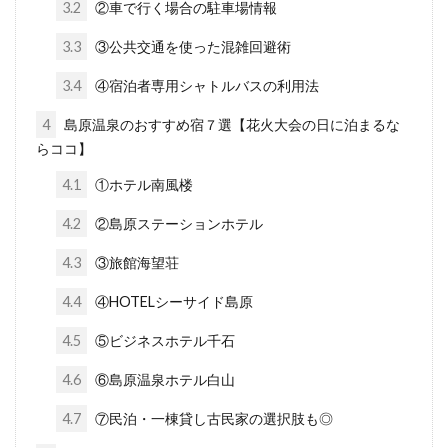
3.2
②車で行く場合の駐車場情報
3.3
③公共交通を使った混雑回避術
3.4
④宿泊者専用シャトルバスの利用法
4
島原温泉のおすすめ宿７選【花火大会の日に泊まるな
らココ】
4.1
①ホテル南風楼
4.2
②島原ステーションホテル
4.3
③旅館海望荘
4.4
④HOTELシーサイド島原
4.5
⑤ビジネスホテル千石
4.6
⑥島原温泉ホテル白山
4.7
⑦民泊・一棟貸し古民家の選択肢も◎