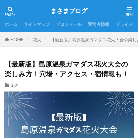
まさまブログ
ホーム
サイトマップ
プロフィール
運営者情報
プライバシ
HOME
花火
【最新版】島原温泉ガマダス花火大会の楽し
【最新版】島原温泉ガマダス花火大会の
楽しみ方！穴場・アクセス・宿情報も！
花火