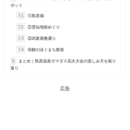
ポット
7.1
①島原城
7.2
②雲仙地獄めぐり
7.3
③武家屋敷通り
7.4
④鯉の泳ぐまち散策
8
まとめ｜島原温泉ガマダス花火大会の楽しみ方を振り
返り
広告