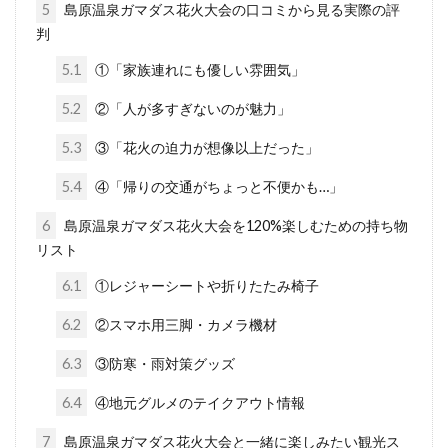
5
島原温泉ガマダス花火大会の口コミから見る実際の評
判
5.1
①「家族連れにも優しい雰囲気」
5.2
②「人が多すぎないのが魅力」
5.3
③「花火の迫力が想像以上だった」
5.4
④「帰りの交通がちょっと不便かも…」
6
島原温泉ガマダス花火大会を120%楽しむための持ち物
リスト
6.1
①レジャーシートや折りたたみ椅子
6.2
②スマホ用三脚・カメラ機材
6.3
③防寒・雨対策グッズ
6.4
④地元グルメのテイクアウト情報
7
島原温泉ガマダス花火大会と一緒に楽しみたい観光ス