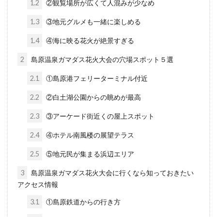
1.2
②観覧場所が広くて人混みが少なめ
1.3
③地元グルメも一緒に楽しめる
1.4
④海に映る花火が絶景すぎる
2
島原温泉ガマダス花火大会の穴場スポット５選
2.1
①島原港フェリーターミナル付近
2.2
②白土湖公園からの眺めが最高
2.3
③アーケード街近くの屋上スポット
2.4
④ホテル南風楼の展望テラス
2.5
⑤地元民が集まる浜辺エリア
3
島原温泉ガマダス花火大会に行くなら知っておきたい
アクセス情報
3.1
①島原鉄道からの行き方