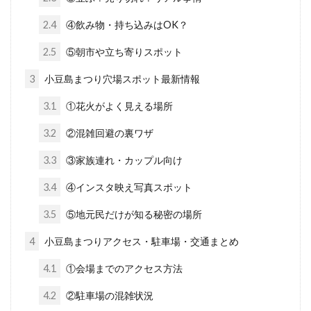
2.4
④飲み物・持ち込みはOK？
2.5
⑤朝市や立ち寄りスポット
3
小豆島まつり穴場スポット最新情報
3.1
①花火がよく見える場所
3.2
②混雑回避の裏ワザ
3.3
③家族連れ・カップル向け
3.4
④インスタ映え写真スポット
3.5
⑤地元民だけが知る秘密の場所
4
小豆島まつりアクセス・駐車場・交通まとめ
4.1
①会場までのアクセス方法
4.2
②駐車場の混雑状況