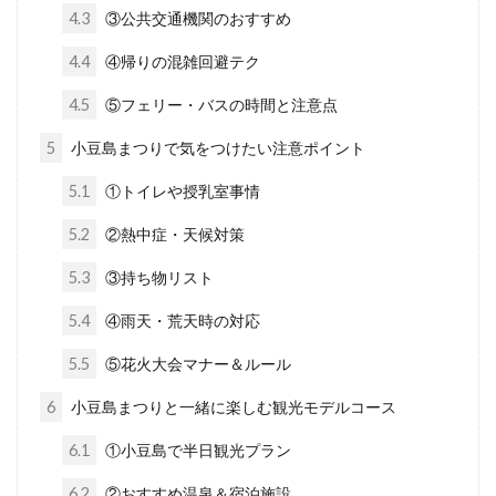
4.3
③公共交通機関のおすすめ
4.4
④帰りの混雑回避テク
4.5
⑤フェリー・バスの時間と注意点
5
小豆島まつりで気をつけたい注意ポイント
5.1
①トイレや授乳室事情
5.2
②熱中症・天候対策
5.3
③持ち物リスト
5.4
④雨天・荒天時の対応
5.5
⑤花火大会マナー＆ルール
6
小豆島まつりと一緒に楽しむ観光モデルコース
6.1
①小豆島で半日観光プラン
6.2
②おすすめ温泉＆宿泊施設