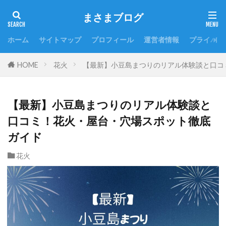
まさまブログ
ホーム
サイトマップ
プロフィール
運営者情報
プライバシ
HOME
花火
【最新】小豆島まつりのリアル体験談と口コ
【最新】小豆島まつりのリアル体験談と
口コミ！花火・屋台・穴場スポット徹底
ガイド
花火