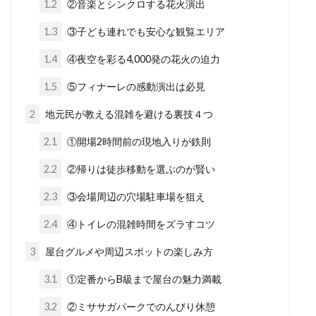
1.2
②音楽とシンクロする花火演出
1.3
③子ども連れでも安心な観覧エリア
1.4
④夜空を彩る4,000発の花火の迫力
1.5
⑤フィナーレの感動演出は必見
2
地元民が教える混雑を避ける裏技４つ
2.1
①開場2時間前の現地入りが鉄則
2.2
②帰りは徒歩移動を選ぶのが賢い
2.3
③会場周辺の穴場駐車場を狙え
2.4
④トイレの混雑時間をズラすコツ
3
屋台グルメや周辺スポットの楽しみ方
3.1
①定番からB級まで屋台の魅力満載
3.2
②ミササガパークでのんびり休憩