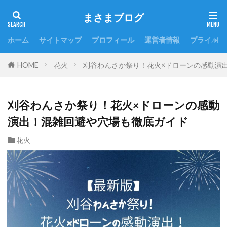
まさまブログ
ホーム
サイトマップ
プロフィール
運営者情報
プライバシ
HOME
花火
刈谷わんさか祭り！花火×ドローンの感動演
刈谷わんさか祭り！花火×ドローンの感動
演出！混雑回避や穴場も徹底ガイド
花火