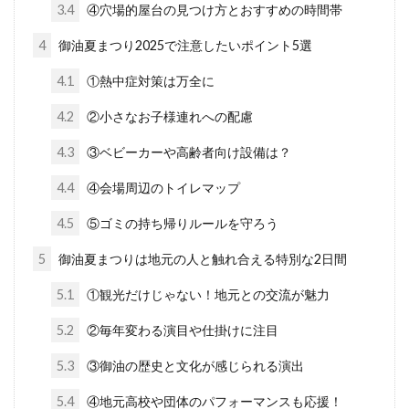
3.4
④穴場的屋台の見つけ方とおすすめの時間帯
4
御油夏まつり2025で注意したいポイント5選
4.1
①熱中症対策は万全に
4.2
②小さなお子様連れへの配慮
4.3
③ベビーカーや高齢者向け設備は？
4.4
④会場周辺のトイレマップ
4.5
⑤ゴミの持ち帰りルールを守ろう
5
御油夏まつりは地元の人と触れ合える特別な2日間
5.1
①観光だけじゃない！地元との交流が魅力
5.2
②毎年変わる演目や仕掛けに注目
5.3
③御油の歴史と文化が感じられる演出
5.4
④地元高校や団体のパフォーマンスも応援！