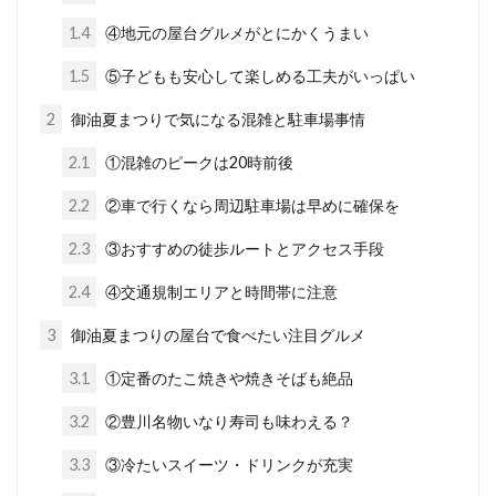
1.4
④地元の屋台グルメがとにかくうまい
1.5
⑤子どもも安心して楽しめる工夫がいっぱい
2
御油夏まつりで気になる混雑と駐車場事情
2.1
①混雑のピークは20時前後
2.2
②車で行くなら周辺駐車場は早めに確保を
2.3
③おすすめの徒歩ルートとアクセス手段
2.4
④交通規制エリアと時間帯に注意
3
御油夏まつりの屋台で食べたい注目グルメ
3.1
①定番のたこ焼きや焼きそばも絶品
3.2
②豊川名物いなり寿司も味わえる？
3.3
③冷たいスイーツ・ドリンクが充実