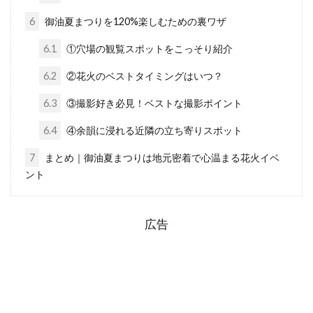
6
御油夏まつりを120%楽しむための裏ワザ
6.1
①穴場の観覧スポットをこっそり紹介
6.2
②花火のベストタイミングはいつ？
6.3
③撮影好き必見！ベストな撮影ポイント
6.4
④余韻に浸れる近隣の立ち寄りスポット
7
まとめ｜御油夏まつりは地元密着で心温まる花火イベ
ント
広告