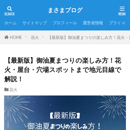
まさまブログ
ホーム
サイトマップ
プロフィール
運営者情報
プライバシ
HOME
花火
【最新版】御油夏まつりの楽しみ方！花火・
【最新版】御油夏まつりの楽しみ方！花
火・屋台・穴場スポットまで地元目線で
解説！
花火