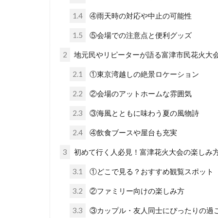
1.4
④雨天時の対応や中止の可能性
1.5
⑤会場での注意点と便利グッズ
2
地元民やリピーターが語る富津市民花火大
2.1
①東京湾越しの絶景ロケーション
2.2
②会場のアットホームな雰囲気
2.3
③海風とともに味わう夏の風物詩
2.4
④飲食ブースや屋台も充実
3
初めて行く人必見！富津花火大会の楽しみ
3.1
①どこで見る？おすすめ観覧スポット
3.2
②ファミリー向けの楽しみ方
3.3
③カップル・友人同士にぴったりの過