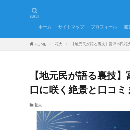
ホーム
サイトマップ
プロフィール
運
花火
【地元民が語る裏技】富津市民花
HOME
【地元民が語る裏技】
口に咲く絶景と口コミ
花火