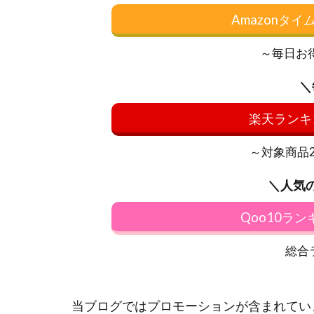
Amazonタ
～毎日お
＼
楽天ランキ
～対象商品20
＼人気
Qoo10ラ
総合
当ブログではプロモーションが含まれてい