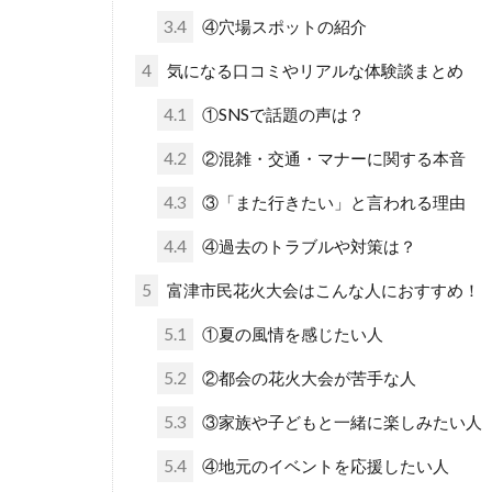
3.4
④穴場スポットの紹介
4
気になる口コミやリアルな体験談まとめ
4.1
①SNSで話題の声は？
4.2
②混雑・交通・マナーに関する本音
4.3
③「また行きたい」と言われる理由
4.4
④過去のトラブルや対策は？
5
富津市民花火大会はこんな人におすすめ！
5.1
①夏の風情を感じたい人
5.2
②都会の花火大会が苦手な人
5.3
③家族や子どもと一緒に楽しみたい人
5.4
④地元のイベントを応援したい人