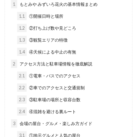
1
もとみや みずいろ花火の基本情報まとめ
1.1
①開催日時と場所
1.2
②打ち上げ数や見どころ
1.3
③観覧エリアの特徴
1.4
④天候による中止の有無
2
アクセス方法と駐車場情報を徹底解説
2.1
①電車・バスでのアクセス
2.2
②車でのアクセスと交通規制
2.3
③駐車場の場所と収容台数
2.4
④混雑を避ける裏ルート
3
会場の屋台・グルメ・楽しみ方ガイド
3.1
①地元グルメと人気の屋台