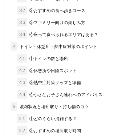
3.2
②おすすめの食べ歩きコース
3.3
③ファミリー向けの楽しみ方
3.4
④座って食べられるエリアはある？
4
トイレ・休憩所・熱中症対策のポイント
4.1
①トイレの数と場所
4.2
②休憩所や日陰スポット
4.3
③熱中症対策グッズと準備
4.4
④小さなお子さん連れへのアドバイス
5
混雑状況と場所取り・持ち物のコツ
5.1
①どのくらい混雑する？
5.2
②おすすめの場所取り時間