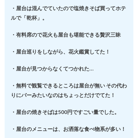
・
屋台は混んでていたので塩焼きそば買ってホテ
ルで「乾杯」。
・
有料席ので花火も
屋台
も堪能できる贅沢三昧
・
屋台巡りを
しながら、花火鑑賞してた！
・
屋台が
見つからなくてつかれた…
・
無料で観覧できるところは
屋台
が無い その代わ
りにバーみたいなのはちょっとだけでてた！
・
屋台
の焼きそばは500円ですごい量でした。
・屋台のメニューは、お洒落な食べ物系が多い！