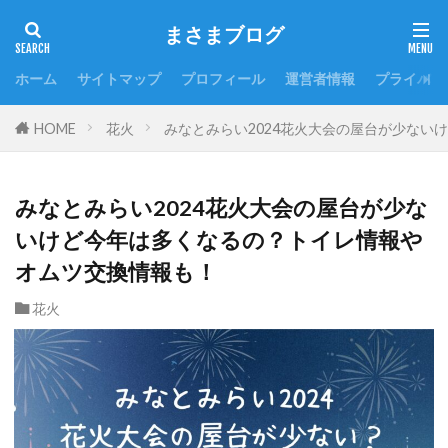
まさまブログ
ホーム
サイトマップ
プロフィール
運営者情報
プライバシ
HOME
花火
みなとみらい2024花火大会の屋台が少ない
みなとみらい2024花火大会の屋台が少な
いけど今年は多くなるの？トイレ情報や
オムツ交換情報も！
花火