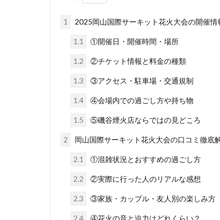
1
2025岡山国際サーキット花火大会の開催情
1.1
①開催日・開催時間・場所
1.2
②チケット情報と料金の種類
1.3
③アクセス・駐車場・交通規制
1.4
④会場内での過ごし方や持ち物
1.5
⑤磯谷煙火店ならではの見どころ
2
岡山国際サーキット花火大会の口コミ徹底
2.1
①混雑状況とおすすめの過ごし方
2.2
②実際に行った人のリアルな感想
2.3
③家族・カップル・友人別の楽しみ方
2.4
④花火の音と迫力はどれくらい？