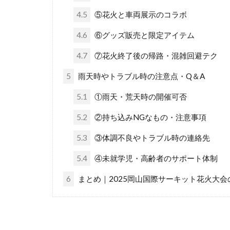
4.5
⑤花火と車両展示のコラボ
4.6
⑥グッズ販売と限定アイテム
4.7
⑦花火終了後の帰路・混雑回避テク
5
雨天時やトラブル時の注意点・Q＆A
5.1
①雨天・荒天時の開催可否
5.2
②持ち込みNGなもの・注意事項
5.3
③体調不良やトラブル時の連絡先
5.4
④未就学児・高齢者のサポート体制
6
まとめ｜2025岡山国際サーキット花火大