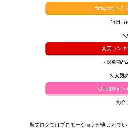
Amazonタ
～毎日お
＼
楽天ランキ
～対象商品20
＼人気
Qoo10ラ
総合
当ブログではプロモーションが含まれてい