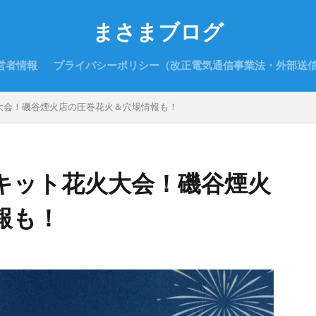
まさまブログ
営者情報
プライバシーポリシー（改正電気通信事業法・外部送
大会！磯谷煙火店の圧巻花火＆穴場情報も！
キット花火大会！磯谷煙火
報も！