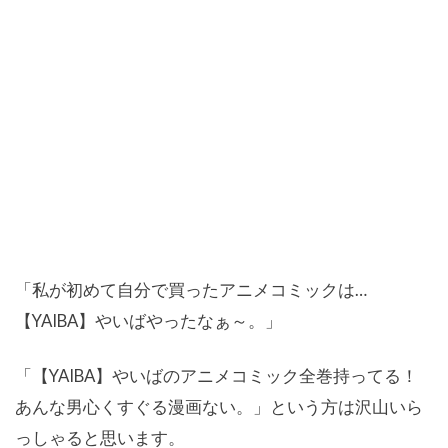
「私が初めて自分で買ったアニメコミックは…
【YAIBA】やいばやったなぁ～。」
「【YAIBA】やいばのアニメコミック全巻持ってる！
あんな男心くすぐる漫画ない。」という方は沢山いら
っしゃると思います。