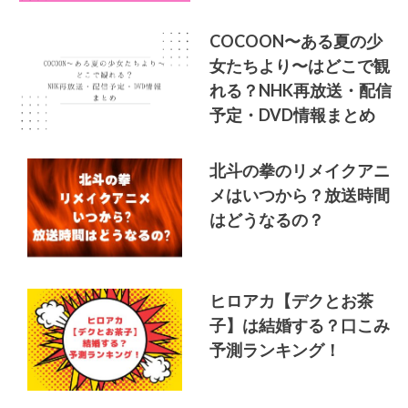
COCOON〜ある夏の少
女たちより〜はどこで観
れる？NHK再放送・配信
予定・DVD情報まとめ
北斗の拳のリメイクアニ
メはいつから？放送時間
はどうなるの？
ヒロアカ【デクとお茶
子】は結婚する？口こみ
予測ランキング！