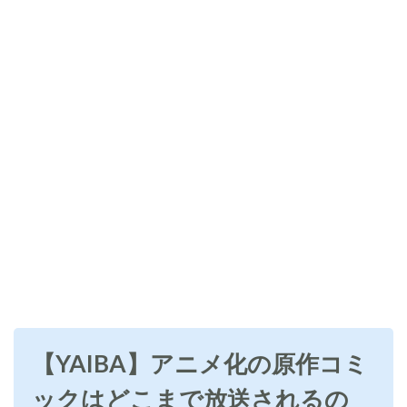
【YAIBA】アニメ化の原作コミ
ックはどこまで放送されるの