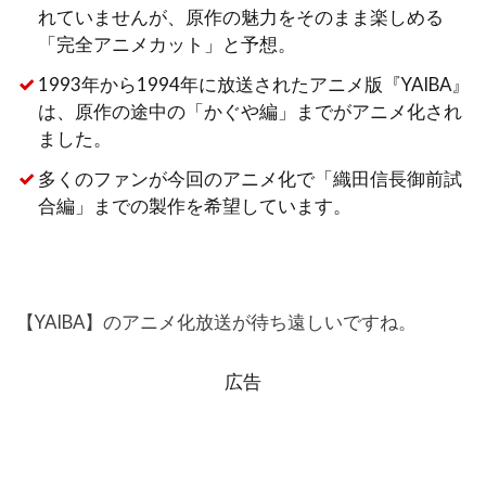
れていませんが、原作の魅力をそのまま楽しめる
「完全アニメカット」と予想。
1993年から1994年に放送されたアニメ版『YAIBA』
は、原作の途中の「かぐや編」までがアニメ化され
ました。
多くのファンが今回のアニメ化で「織田信長御前試
合編」までの製作を希望しています。
【YAIBA】のアニメ化放送が待ち遠しいですね。
広告