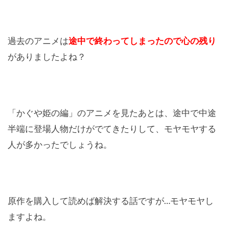
過去のアニメは
途中で終わってしまったので心の残り
がありましたよね？
「かぐや姫の編」のアニメを見たあとは、途中で中途
半端に登場人物だけがでてきたりして、モヤモヤする
人が多かったでしょうね。
原作を購入して読めば解決する話ですが…モヤモヤし
ますよね。