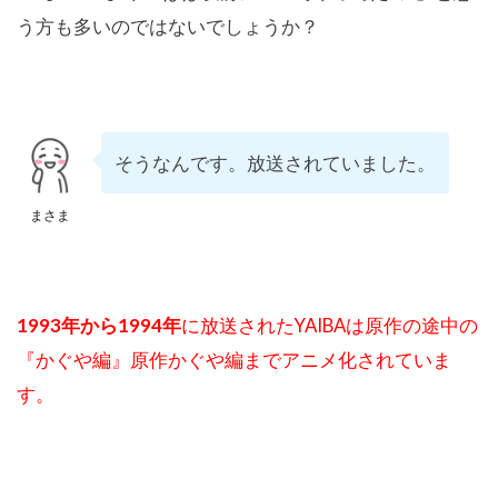
う方も多いのではないでしょうか？
そうなんです。放送されていました。
まさま
1993年から1994年
に放送されたYAIBAは原作の途中の
『かぐや編』原作かぐや編までアニメ化されていま
す。