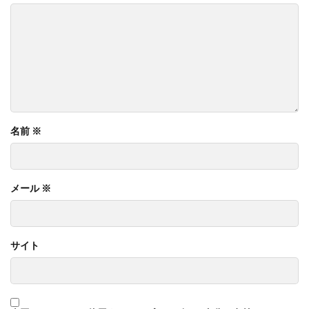
名前
※
メール
※
サイト