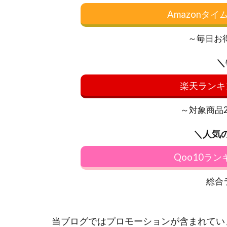
Amazonタ
～毎日お
＼
楽天ランキ
～対象商品20
＼人気
Qoo10ラ
総合
当ブログではプロモーションが含まれてい