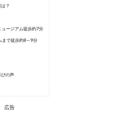
日は？
ミュージアム徒歩約7分
ムまで徒歩約8～9分
喜びの声
広告